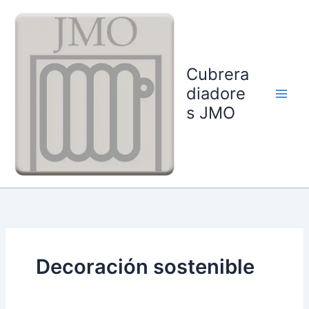
Ir
Main
al
Men
contenido
Cubrera
diadore
s JMO
Decoración sostenible