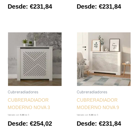
Desde:
€
231,84
Desde:
€
231,84
Cubreradiadores
Cubreradiadores
CUBRERADIADOR
CUBRERADIADOR
MODERNO NOVA 3
MODERNO NOVA 9
Valorado con
5.00
de 5
Valorado con
5.00
de 5
Desde:
€
254,02
Desde:
€
231,84