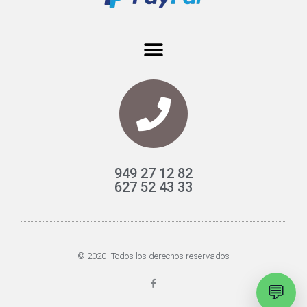
949 27 12 82
627 52 43 33
© 2020 -Todos los derechos reservados
F
💬
a
c
e