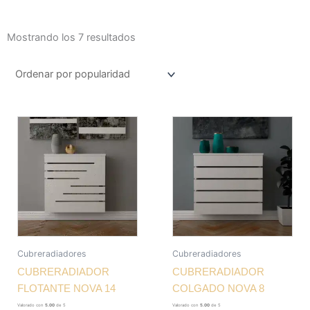
Ordenado
Mostrando los 7 resultados
por
popularidad
Cubreradiadores
Cubreradiadores
CUBRERADIADOR
CUBRERADIADOR
FLOTANTE NOVA 14
COLGADO NOVA 8
Valorado con
5.00
de 5
Valorado con
5.00
de 5