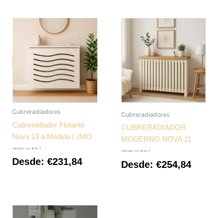
Cubreradiadores
Cubreradiadores
Cubreradiador Flotante
CUBRERADIADOR
Nova 13 a Medida | JMO
MODERNO NOVA 11
Valorado con
0
de 5
Valorado con
0
de 5
Desde:
€
231,84
Desde:
€
254,84