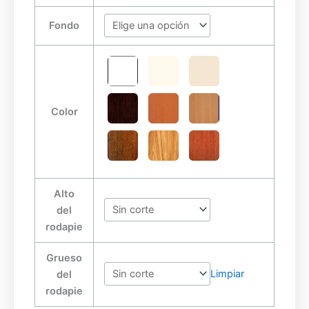
cantidad
Fondo
Color
Alto
del
rodapie
Grueso
Limpiar
del
rodapie