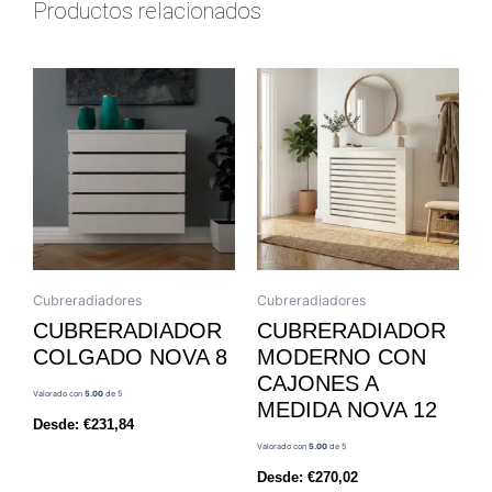
Productos relacionados
Cubreradiadores
Cubreradiadores
CUBRERADIADOR
CUBRERADIADOR
COLGADO NOVA 8
MODERNO CON
CAJONES A
Valorado con
5.00
de 5
MEDIDA NOVA 12
Desde:
€
231,84
Valorado con
5.00
de 5
Desde:
€
270,02