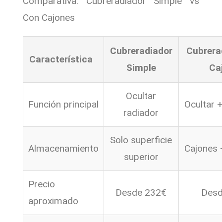
Comparativa: Cubreradiador Simple vs
Con Cajones
Cubreradiador
Cubrera
Característica
Simple
Ca
Ocultar
Función principal
Ocultar 
radiador
Solo superficie
Almacenamiento
Cajones 
superior
Precio
Desde 232€
Desd
aproximado