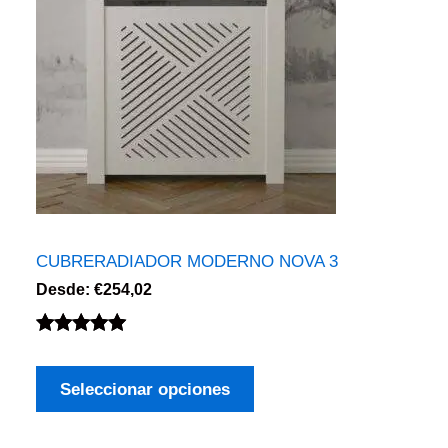
CUBRERADIADOR MODERNO NOVA 3
Desde:
€
254,02
Valorado
3
con
5.00
de
Seleccionar opciones
5 en base
a