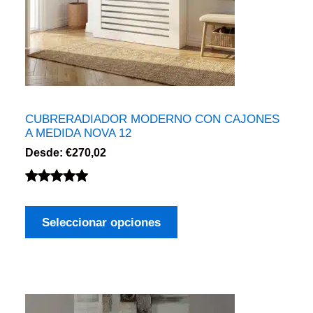
CUBRERADIADOR MODERNO CON CAJONES
A MEDIDA NOVA 12
Desde:
€
270,02
Valorado
1
con
5.00
de
Seleccionar opciones
5 en base
a
valoración
de un
cliente