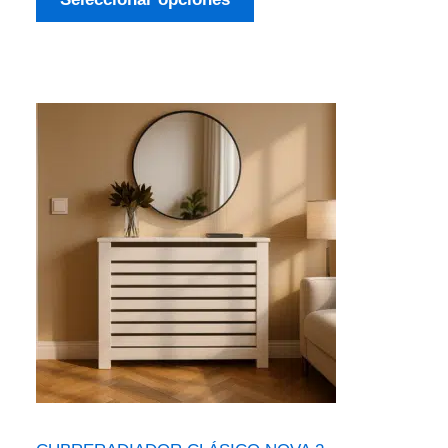
5 en base
a
valoración
de un
cliente