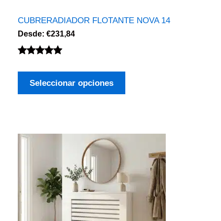
CUBRERADIADOR FLOTANTE NOVA 14
Desde:
€
231,84
Valorado
2
con
5.00
de
Seleccionar opciones
5 en base
a
valoraciones
de clientes