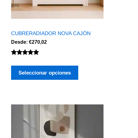
CUBRERADIADOR NOVA CAJÓN
Desde:
€
270,02
Valorado
5
con
5.00
de
Seleccionar opciones
5 en base
a
valoraciones
de clientes