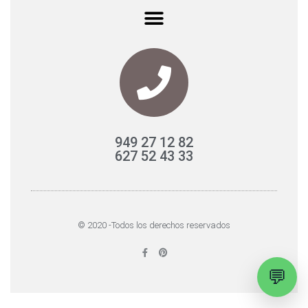
949 27 12 82
627 52 43 33
© 2020 -Todos los derechos reservados
F
P
a
i
c
n
💬
e
t
b
e
o
r
o
e