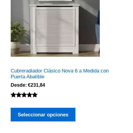
Cubreradiador Clásico Nova 6 a Medida con
Puerta Abatible
Desde:
€
231,84
Valorado
1
con
5.00
de
Seleccionar opciones
5 en base
a